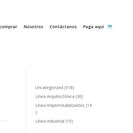
comprar
Nosotros
Contáctanos
Paga aquí
518
Uncategorized
518
productos
30
Línea Arquitectónica
30
productos
Línea Impermeabilizantes
14
14
productos
15
Línea Industrial
15
productos