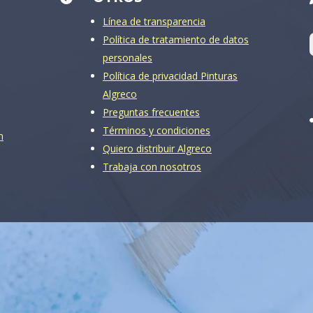
Línea de transparencia
Política de tratamiento de datos
personales
Política de privacidad Pinturas
Algreco
Preguntas frecuentes
Términos y condiciones
m
Quiero distribuir Algreco
Trabaja con nosotros