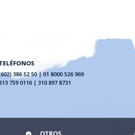
TELÉFONOS
(602) 386 52 50
|
01 8000 526 969
313 759 0116 | 310 897 8731
OTROS
