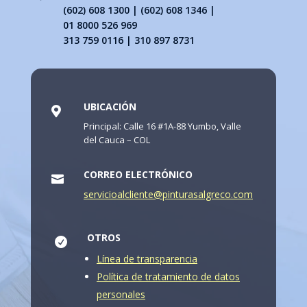
(602) 608 1300 | (602) 608 1346 |
01 8000 526 969
313 759 0116 | 310 897 8731
UBICACIÓN

Principal: Calle 16 #1A-88 Yumbo, Valle
del Cauca – COL
CORREO ELECTRÓNICO

servicioalcliente@pinturasalgreco.com
OTROS

Línea de transparencia
Política de tratamiento de datos
personales