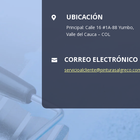
Carrera 20 2156
UBICACIÓN

Yopal - Casanare
850001 - Colombia
Principal: Calle 16 #1A-88 Yumbo,
Phone:
3232158979
Valle del Cauca – COL
Mobile Phone:
(en
blanco)
CORREO ELECTRÓNICO

servicioalcliente@pinturasalgreco.co
View all stores