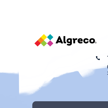
Phone:
3105810125
Mobile Phone:
(en
blanco)
LA CASA DEL
COLOR MR
Cra 20 Nro 21 58
Yopal - Casanare

Colombia
Phone:
3232158979
Mobile Phone:
3203967561
LA CASA DEL
COLOR MR