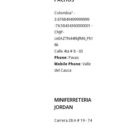
Colombia" -
3.676849499999999
-76.58434360000001 -
ChIJP-
ceEAZTN44RkJfM6_Ph1
8k
Calle 4ta # 8 - 03
Phone:
Pavas
Mobile Phone:
Valle
del Cauca
MINIFERRETERIA
JORDAN
Carrera 28 A # 19 - 74
Saravena - Arauca
815010 - Colombia