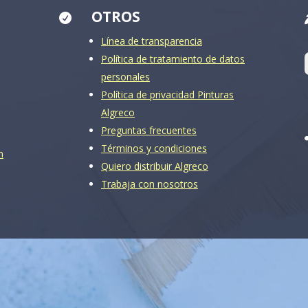
OTROS

Línea de transparencia
Política de tratamiento de datos
personales
Política de privacidad Pinturas
Algreco
Preguntas frecuentes
Términos y condiciones
m
Quiero distribuir Algreco
Trabaja con nosotros