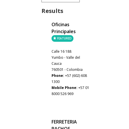
Results
Oficinas
Principales
FEATURED
Calle 16 188
Yumbo - Valle del
Cauca
760501 - Colombia
Phone:
+57 (602) 608
1300
Mobile Phone:
+57 01
8000 526 969
FERRETERIA
PACHOS