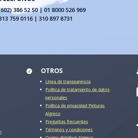
(602) 386 52 50
|
01 8000 526 969
313 759 0116 | 310 897 8731
OTROS

Línea de transparencia
Política de tratamiento de datos
personales
Política de privacidad Pinturas
Algreco
Preguntas frecuentes
Términos y condiciones
m
Quiero distribuir Algreco