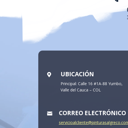
UBICACIÓN

Principal: Calle 16 #1A-88 Yumbo,
Valle del Cauca – COL
CORREO ELECTRÓNICO

servicioalcliente@pinturasalgreco.co