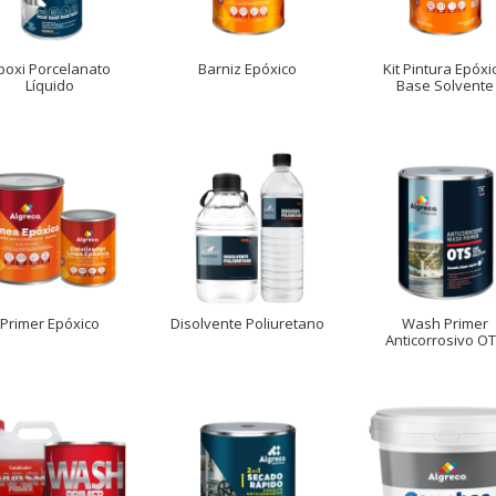
poxi Porcelanato
Barniz Epóxico
Kit Pintura Epóxi
Líquido
Base Solvente
Primer Epóxico
Disolvente Poliuretano
Wash Primer
Anticorrosivo O