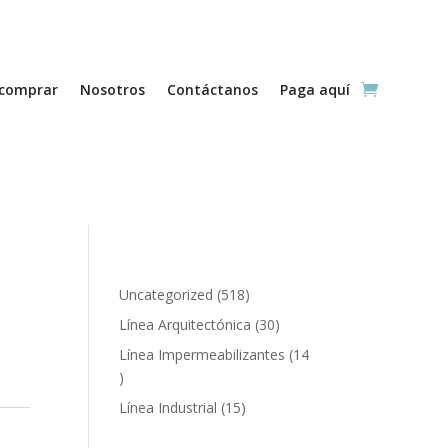
comprar
Nosotros
Contáctanos
Paga aquí
518
Uncategorized
518
productos
30
Línea Arquitectónica
30
productos
Línea Impermeabilizantes
14
14
productos
15
Línea Industrial
15
productos