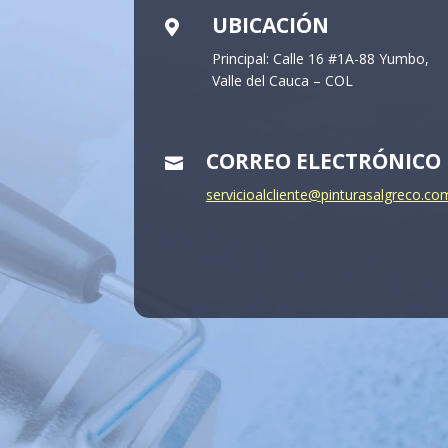
UBICACIÓN

Principal: Calle 16 #1A-88 Yumbo,
Valle del Cauca – COL
CORREO ELECTRÓNICO

servicioalcliente@pinturasalgreco.co