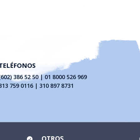
TELÉFONOS
(602) 386 52 50
|
01 8000 526 969
313 759 0116 | 310 897 8731
OTROS
