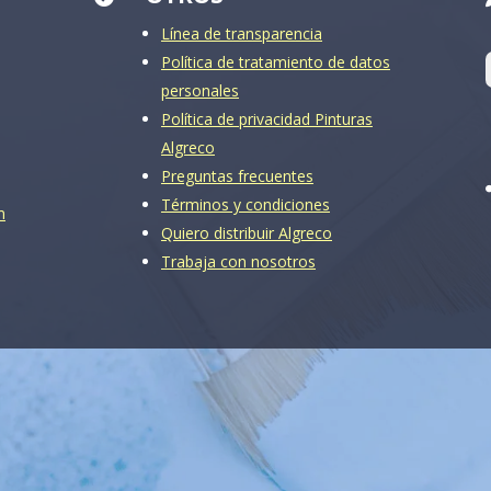
Línea de transparencia
Política de tratamiento de datos
personales
Política de privacidad Pinturas
Algreco
Preguntas frecuentes
Términos y condiciones
m
Quiero distribuir Algreco
Trabaja con nosotros