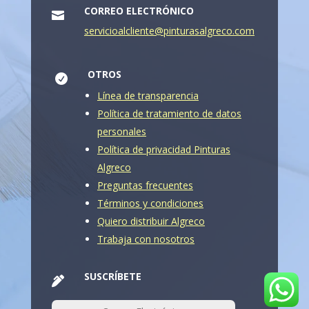
CORREO ELECTRÓNICO

servicioalcliente@pinturasalgreco.com
OTROS

Línea de transparencia
Política de tratamiento de datos
personales
Política de privacidad Pinturas
Algreco
Preguntas frecuentes
Términos y condiciones
Quiero distribuir Algreco
Trabaja con nosotros
SUSCRÍBETE
