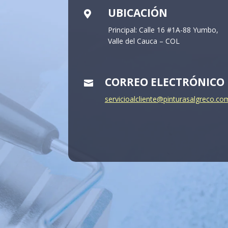
UBICACIÓN

Principal: Calle 16 #1A-88 Yumbo,
Valle del Cauca – COL
CORREO ELECTRÓNICO

servicioalcliente@pinturasalgreco.co