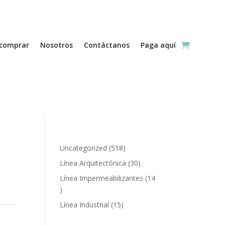
comprar
Nosotros
Contáctanos
Paga aquí
518
Uncategorized
518
productos
30
Línea Arquitectónica
30
productos
Línea Impermeabilizantes
14
14
productos
15
Línea Industrial
15
productos