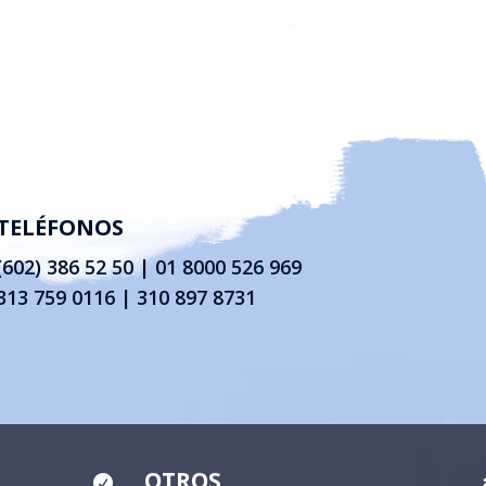
TELÉFONOS
(602) 386 52 50
|
01 8000 526 969
313 759 0116 | 310 897 8731
OTROS
