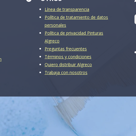
Línea de transparencia
Política de tratamiento de datos
personales
Política de privacidad Pinturas
Algreco
Preguntas frecuentes
Términos y condiciones
m
Quiero distribuir Algreco
Trabaja con nosotros