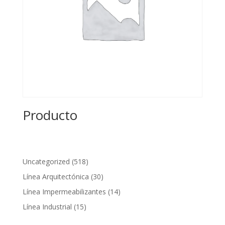
Producto
518
Uncategorized
518
productos
30
Línea Arquitectónica
30
productos
14
Línea Impermeabilizantes
14
productos
15
Línea Industrial
15
productos