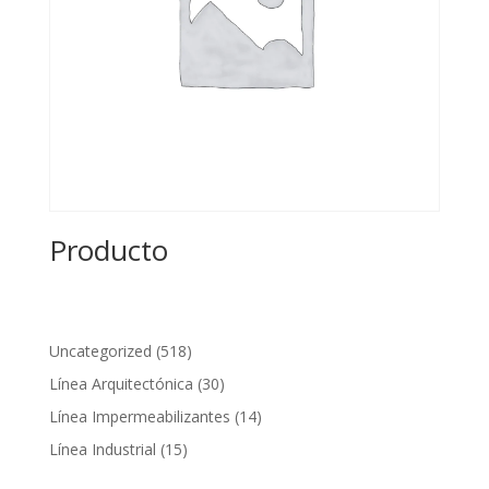
Producto
518
Uncategorized
518
productos
30
Línea Arquitectónica
30
productos
14
Línea Impermeabilizantes
14
productos
15
Línea Industrial
15
productos