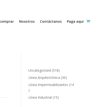
comprar
Nosotros
Contáctanos
Paga aquí
518
Uncategorized
518
productos
30
Línea Arquitectónica
30
productos
Línea Impermeabilizantes
14
14
productos
15
Línea Industrial
15
productos