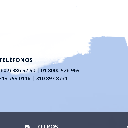
TELÉFONOS
(602) 386 52 50
|
01 8000 526 969
313 759 0116 | 310 897 8731
OTROS
