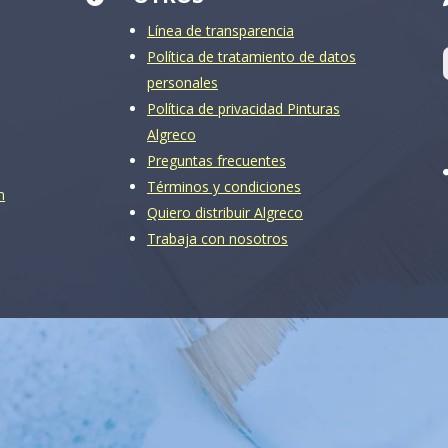
Línea de transparencia
Política de tratamiento de datos
personales
Política de privacidad Pinturas
Algreco
Preguntas frecuentes
Términos y condiciones
m
Quiero distribuir Algreco
Trabaja con nosotros