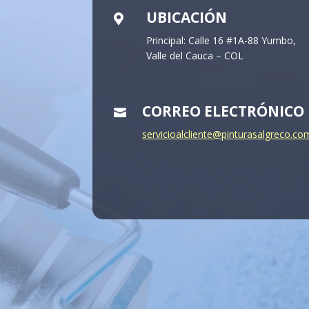
UBICACIÓN

Principal: Calle 16 #1A-88 Yumbo,
Valle del Cauca – COL
CORREO ELECTRÓNICO

servicioalcliente@pinturasalgreco.co