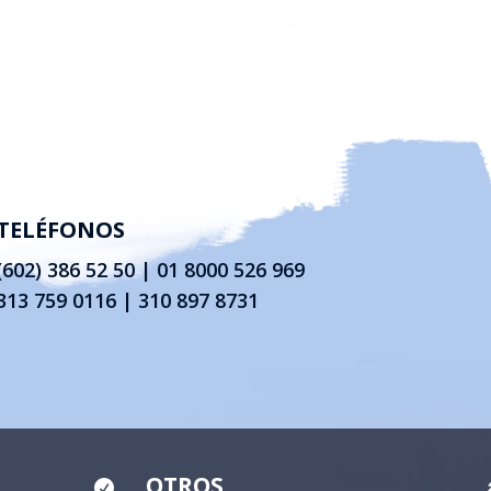
TELÉFONOS
(602) 386 52 50
|
01 8000 526 969
313 759 0116 | 310 897 8731
OTROS
