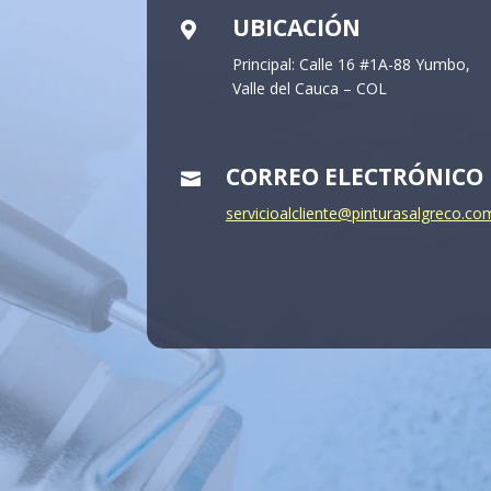
UBICACIÓN

Principal: Calle 16 #1A-88 Yumbo,
Valle del Cauca – COL
CORREO ELECTRÓNICO

servicioalcliente@pinturasalgreco.co