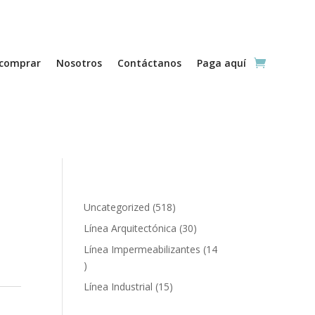
comprar
Nosotros
Contáctanos
Paga aquí
518
Uncategorized
518
productos
30
Línea Arquitectónica
30
productos
Línea Impermeabilizantes
14
14
productos
15
Línea Industrial
15
productos