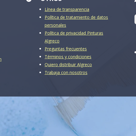
Línea de transparencia
Política de tratamiento de datos
personales
Política de privacidad Pinturas
Algreco
Preguntas frecuentes
Términos y condiciones
m
Quiero distribuir Algreco
Trabaja con nosotros