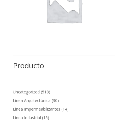
Producto
518
Uncategorized
518
productos
30
Línea Arquitectónica
30
productos
14
Línea Impermeabilizantes
14
productos
15
Línea Industrial
15
productos