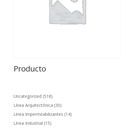
Producto
518
Uncategorized
518
productos
30
Línea Arquitectónica
30
productos
14
Línea Impermeabilizantes
14
productos
15
Línea Industrial
15
productos