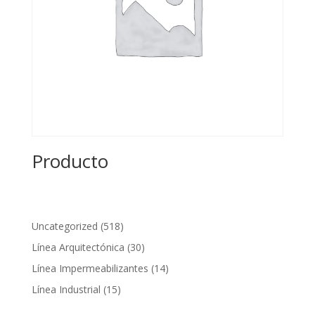
Producto
518
Uncategorized
518
productos
30
Línea Arquitectónica
30
productos
14
Línea Impermeabilizantes
14
productos
15
Línea Industrial
15
productos