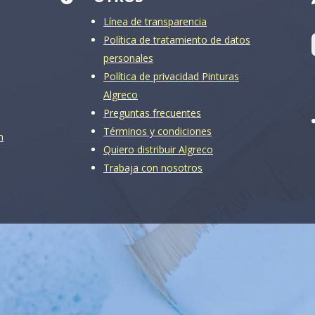
Línea de transparencia
Política de tratamiento de datos
personales
Política de privacidad Pinturas
Algreco
Preguntas frecuentes
Términos y condiciones
m
Quiero distribuir Algreco
Trabaja con nosotros