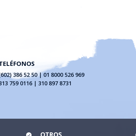
TELÉFONOS
(602) 386 52 50
|
01 8000 526 969
313 759 0116 | 310 897 8731
OTROS
