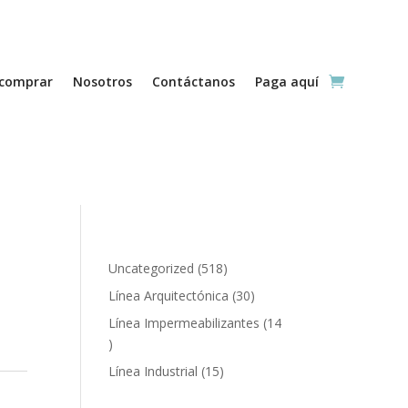
comprar
Nosotros
Contáctanos
Paga aquí
518
Uncategorized
518
productos
30
Línea Arquitectónica
30
productos
Línea Impermeabilizantes
14
14
productos
15
Línea Industrial
15
productos