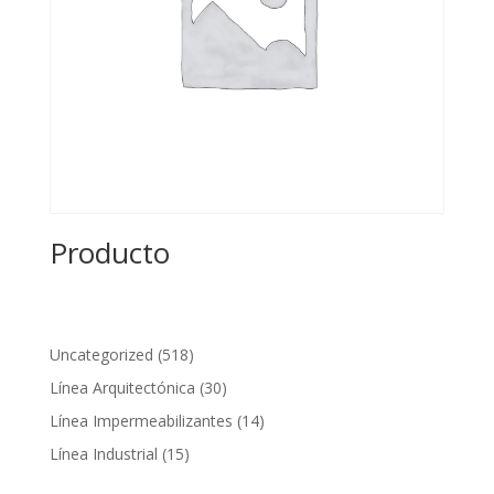
Producto
518
Uncategorized
518
productos
30
Línea Arquitectónica
30
productos
14
Línea Impermeabilizantes
14
productos
15
Línea Industrial
15
productos