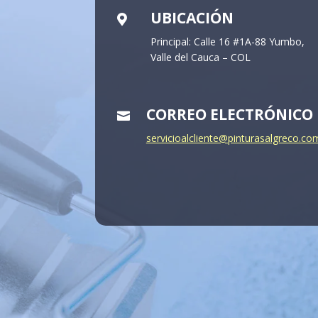
UBICACIÓN

Principal: Calle 16 #1A-88 Yumbo,
Valle del Cauca – COL
CORREO ELECTRÓNICO

servicioalcliente@pinturasalgreco.co