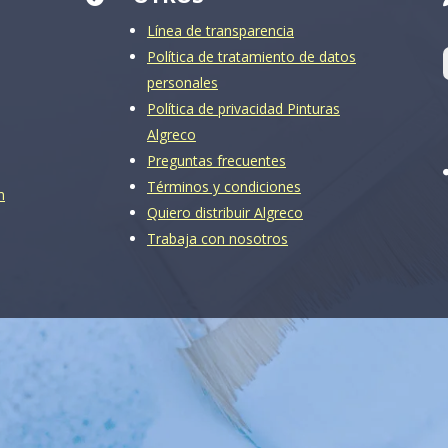
Línea de transparencia
Política de tratamiento de datos
personales
Política de privacidad Pinturas
Algreco
Preguntas frecuentes
Términos y condiciones
m
Quiero distribuir Algreco
Trabaja con nosotros