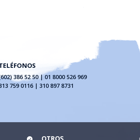
TELÉFONOS
(602) 386 52 50
|
01 8000 526 969
313 759 0116 | 310 897 8731
OTROS
