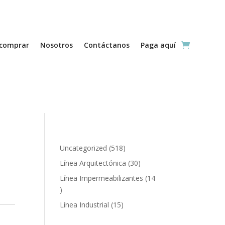
comprar
Nosotros
Contáctanos
Paga aquí
518
Uncategorized
518
productos
30
Línea Arquitectónica
30
productos
Línea Impermeabilizantes
14
14
productos
15
Línea Industrial
15
productos