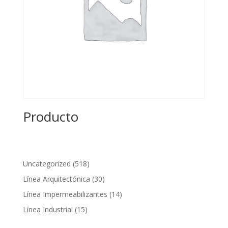
Producto
518
Uncategorized
518
productos
30
Línea Arquitectónica
30
productos
14
Línea Impermeabilizantes
14
productos
15
Línea Industrial
15
productos