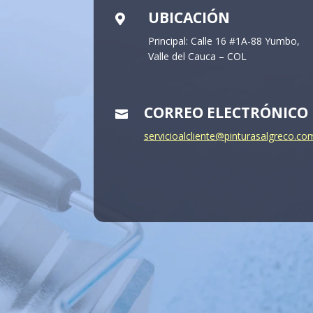
UBICACIÓN

Principal: Calle 16 #1A-88 Yumbo,
Valle del Cauca – COL
CORREO ELECTRÓNICO

servicioalcliente@pinturasalgreco.co