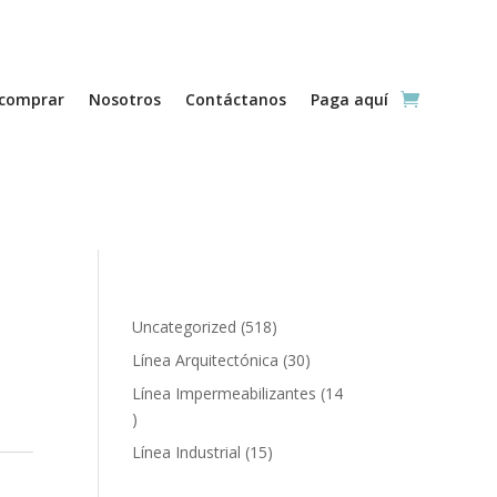
comprar
Nosotros
Contáctanos
Paga aquí
518
Uncategorized
518
productos
30
Línea Arquitectónica
30
productos
Línea Impermeabilizantes
14
14
productos
15
Línea Industrial
15
productos