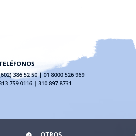
TELÉFONOS
(602) 386 52 50
|
01 8000 526 969
313 759 0116 | 310 897 8731
OTROS
