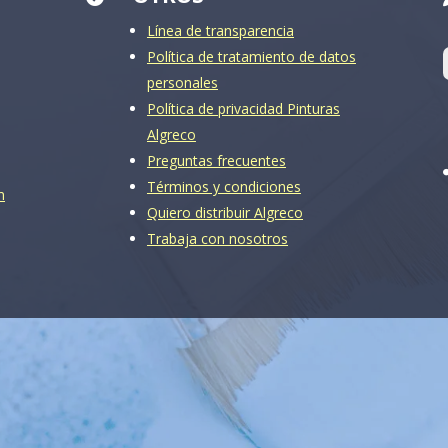
Línea de transparencia
Política de tratamiento de datos
personales
Política de privacidad Pinturas
Algreco
Preguntas frecuentes
Términos y condiciones
m
Quiero distribuir Algreco
Trabaja con nosotros