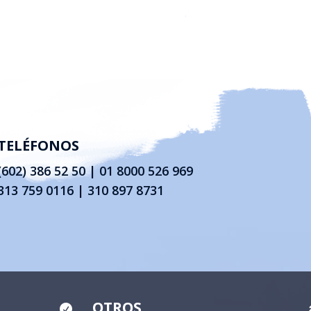
TELÉFONOS
(602) 386 52 50
|
01 8000 526 969
313 759 0116 | 310 897 8731
OTROS
