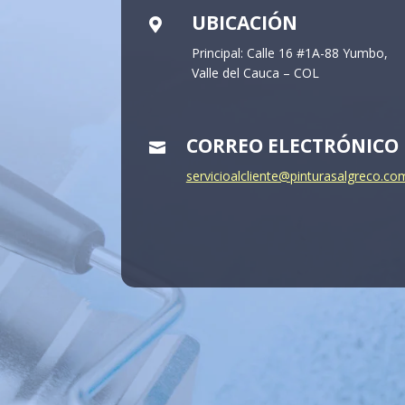
UBICACIÓN

Principal: Calle 16 #1A-88 Yumbo,
Valle del Cauca – COL
CORREO ELECTRÓNICO

servicioalcliente@pinturasalgreco.co