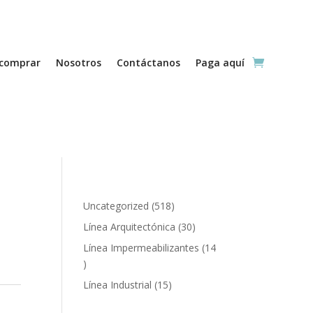
comprar
Nosotros
Contáctanos
Paga aquí
518
Uncategorized
518
productos
30
Línea Arquitectónica
30
productos
Línea Impermeabilizantes
14
14
productos
15
Línea Industrial
15
productos