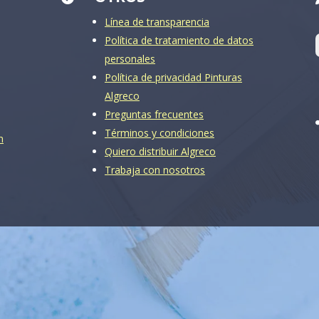
Línea de transparencia
Política de tratamiento de datos
personales
Política de privacidad Pinturas
Algreco
Preguntas frecuentes
Términos y condiciones
m
Quiero distribuir Algreco
Trabaja con nosotros