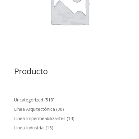
Producto
518
Uncategorized
518
productos
30
Línea Arquitectónica
30
productos
14
Línea Impermeabilizantes
14
productos
15
Línea Industrial
15
productos