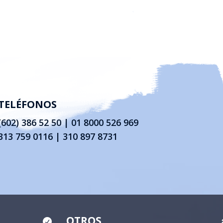
TELÉFONOS
(602) 386 52 50
|
01 8000 526 969
313 759 0116 | 310 897 8731
OTROS
