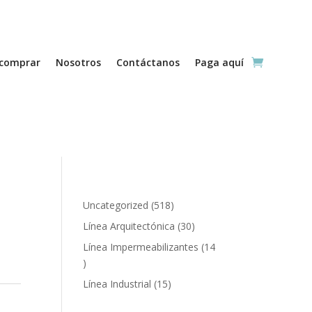
comprar
Nosotros
Contáctanos
Paga aquí
518
Uncategorized
518
productos
30
Línea Arquitectónica
30
productos
Línea Impermeabilizantes
14
14
productos
15
Línea Industrial
15
productos