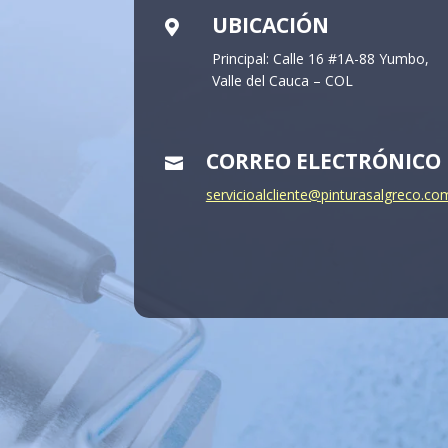
UBICACIÓN

Principal: Calle 16 #1A-88 Yumbo,
Valle del Cauca – COL
CORREO ELECTRÓNICO

servicioalcliente@pinturasalgreco.co