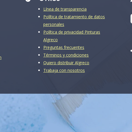
Línea de transparencia
Política de tratamiento de datos
personales
Política de privacidad Pinturas
Algreco
Preguntas frecuentes
Términos y condiciones
m
Quiero distribuir Algreco
Trabaja con nosotros