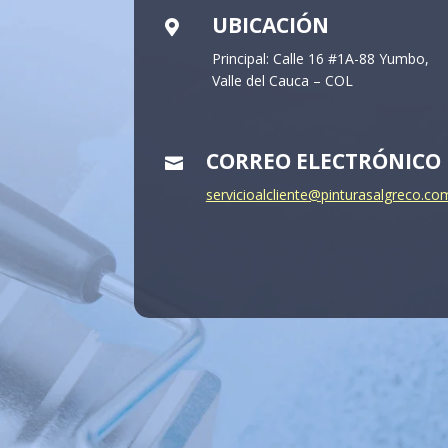
UBICACIÓN

Principal: Calle 16 #1A-88 Yumbo,
Valle del Cauca – COL
CORREO ELECTRÓNICO

servicioalcliente@pinturasalgreco.co