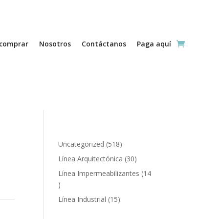
comprar
Nosotros
Contáctanos
Paga aquí
518
Uncategorized
518
productos
30
Línea Arquitectónica
30
productos
Línea Impermeabilizantes
14
14
productos
15
Línea Industrial
15
productos