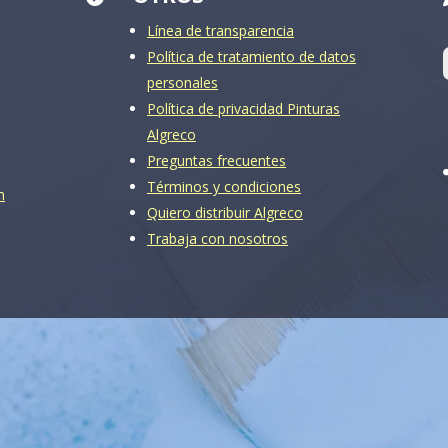
Línea de transparencia
Política de tratamiento de datos
personales
Política de privacidad Pinturas
Algreco
Preguntas frecuentes
Términos y condiciones
m
Quiero distribuir Algreco
Trabaja con nosotros