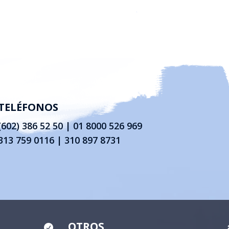
TELÉFONOS
(602) 386 52 50
|
01 8000 526 969
313 759 0116 | 310 897 8731
OTROS
