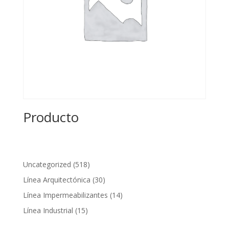
Producto
518
Uncategorized
518
productos
30
Línea Arquitectónica
30
productos
14
Línea Impermeabilizantes
14
productos
15
Línea Industrial
15
productos