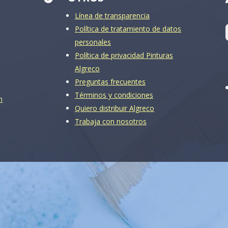
Línea de transparencia
Política de tratamiento de datos
personales
Política de privacidad Pinturas
Algreco
Preguntas frecuentes
Términos y condiciones
m
Quiero distribuir Algreco
Trabaja con nosotros