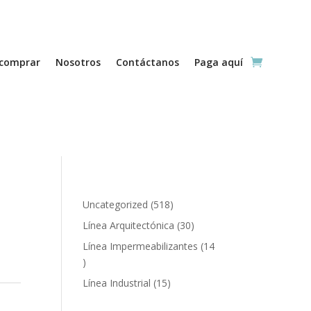
comprar
Nosotros
Contáctanos
Paga aquí
518
Uncategorized
518
productos
30
Línea Arquitectónica
30
productos
Línea Impermeabilizantes
14
14
productos
15
Línea Industrial
15
productos