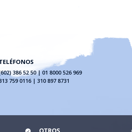
TELÉFONOS
(602) 386 52 50
|
01 8000 526 969
313 759 0116 | 310 897 8731
OTROS
