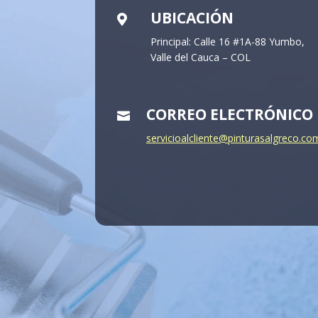
UBICACIÓN

Principal: Calle 16 #1A-88 Yumbo,
Valle del Cauca – COL
CORREO ELECTRÓNICO

servicioalcliente@pinturasalgreco.co