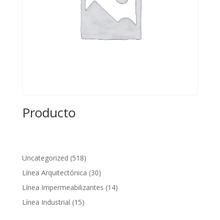
Producto
518
Uncategorized
518
productos
30
Línea Arquitectónica
30
productos
14
Línea Impermeabilizantes
14
productos
15
Línea Industrial
15
productos