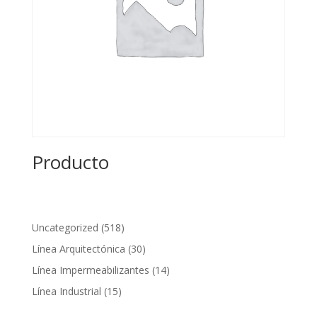
Producto
518
Uncategorized
518
productos
30
Línea Arquitectónica
30
productos
14
Línea Impermeabilizantes
14
productos
15
Línea Industrial
15
productos