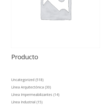
Producto
518
Uncategorized
518
productos
30
Línea Arquitectónica
30
productos
14
Línea Impermeabilizantes
14
productos
15
Línea Industrial
15
productos