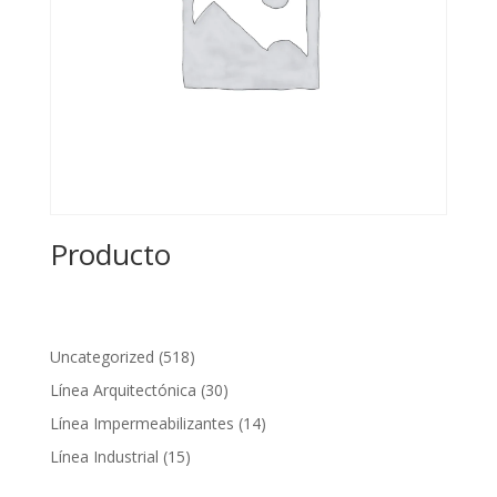
Producto
518
Uncategorized
518
productos
30
Línea Arquitectónica
30
productos
14
Línea Impermeabilizantes
14
productos
15
Línea Industrial
15
productos