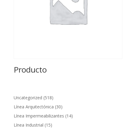
Producto
518
Uncategorized
518
productos
30
Línea Arquitectónica
30
productos
14
Línea Impermeabilizantes
14
productos
15
Línea Industrial
15
productos