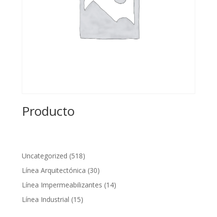
Producto
518
Uncategorized
518
productos
30
Línea Arquitectónica
30
productos
14
Línea Impermeabilizantes
14
productos
15
Línea Industrial
15
productos