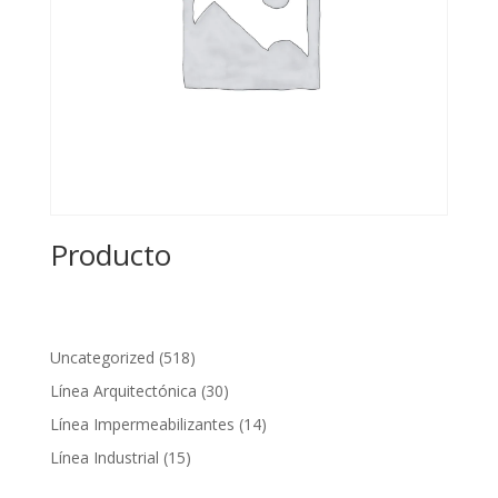
Producto
518
Uncategorized
518
productos
30
Línea Arquitectónica
30
productos
14
Línea Impermeabilizantes
14
productos
15
Línea Industrial
15
productos