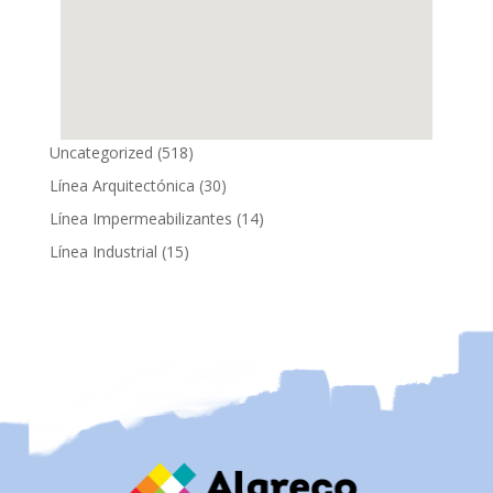
518
Uncategorized
518
productos
30
Línea Arquitectónica
30
productos
14
Línea Impermeabilizantes
14
productos
15
Línea Industrial
15
productos