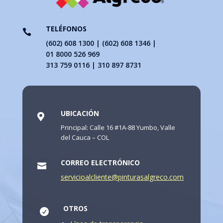
TELÉFONOS

(602) 608 1300 | (602) 608 1346 |
01 8000 526 969
313 759 0116 | 310 897 8731
UBICACIÓN

Principal: Calle 16 #1A-88 Yumbo, Valle
del Cauca – COL
CORREO ELECTRÓNICO

servicioalcliente@pinturasalgreco.com
OTROS
