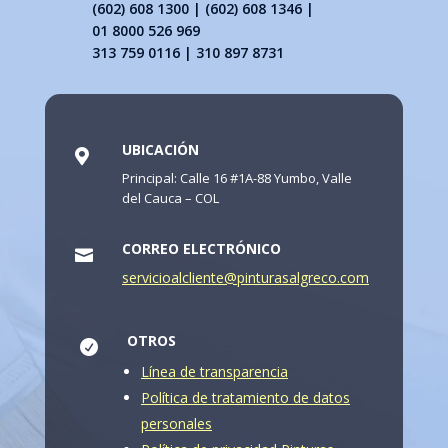
(602) 608 1300 | (602) 608 1346 |
01 8000 526 969
313 759 0116 | 310 897 8731
UBICACIÓN

Principal: Calle 16 #1A-88 Yumbo, Valle
del Cauca – COL
CORREO ELECTRÓNICO

servicioalcliente@pinturasalgreco.com
OTROS

Línea de transparencia
Política de tratamiento de datos
personales