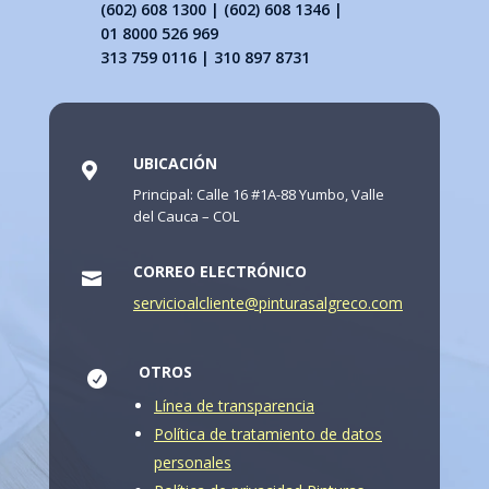
(602) 608 1300 | (602) 608 1346 |
01 8000 526 969
313 759 0116 | 310 897 8731
UBICACIÓN

Principal: Calle 16 #1A-88 Yumbo, Valle
del Cauca – COL
CORREO ELECTRÓNICO

servicioalcliente@pinturasalgreco.com
OTROS

Línea de transparencia
Política de tratamiento de datos
personales