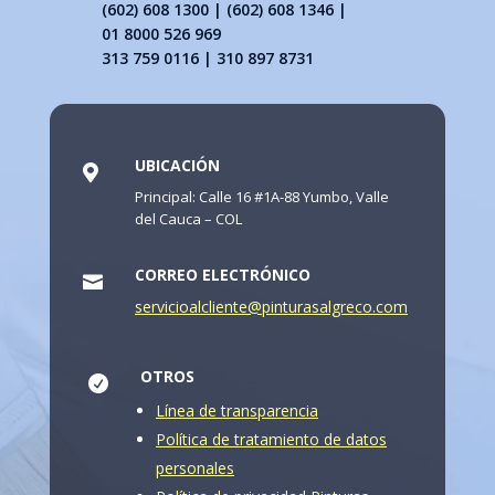
(602) 608 1300 | (602) 608 1346 |
01 8000 526 969
313 759 0116 | 310 897 8731
UBICACIÓN

Principal: Calle 16 #1A-88 Yumbo, Valle
del Cauca – COL
CORREO ELECTRÓNICO

servicioalcliente@pinturasalgreco.com
OTROS

Línea de transparencia
Política de tratamiento de datos
personales