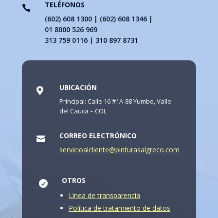
TELÉFONOS

(602) 608 1300 | (602) 608 1346 |
01 8000 526 969
313 759 0116 | 310 897 8731
UBICACIÓN

Principal: Calle 16 #1A-88 Yumbo, Valle
del Cauca – COL
CORREO ELECTRÓNICO

servicioalcliente@pinturasalgreco.com
OTROS

Línea de transparencia
Política de tratamiento de datos