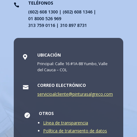
TELÉFONOS

(602) 608 1300 | (602) 608 1346 |
01 8000 526 969
313 759 0116 | 310 897 8731
UBICACIÓN

Principal: Calle 16 #1A-88 Yumbo, Valle
del Cauca – COL
CORREO ELECTRÓNICO

servicioalcliente@pinturasalgreco.com
OTROS

Línea de transparencia
Política de tratamiento de datos