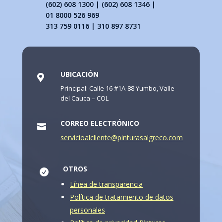
(602) 608 1300 | (602) 608 1346 |
01 8000 526 969
313 759 0116 | 310 897 8731
UBICACIÓN

Principal: Calle 16 #1A-88 Yumbo, Valle
del Cauca – COL
CORREO ELECTRÓNICO

servicioalcliente@pinturasalgreco.com
OTROS

Línea de transparencia
Política de tratamiento de datos
personales