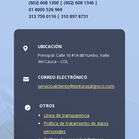
(602) 608 1300 | (602) 608 1346 |
01 8000 526 969
313 759 0116 | 310 897 8731
UBICACIÓN

Principal: Calle 16 #1A-88 Yumbo, Valle
del Cauca – COL
CORREO ELECTRÓNICO

servicioalcliente@pinturasalgreco.com
OTROS

Línea de transparencia
Política de tratamiento de datos
personales