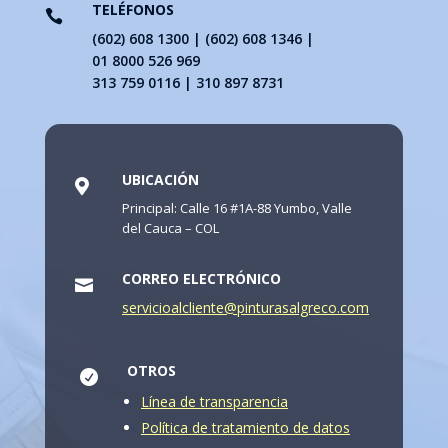
TELÉFONOS

(602) 608 1300 | (602) 608 1346 |
01 8000 526 969
313 759 0116 | 310 897 8731
UBICACIÓN

Principal: Calle 16 #1A-88 Yumbo, Valle
del Cauca – COL
CORREO ELECTRÓNICO

servicioalcliente@pinturasalgreco.com
OTROS

Línea de transparencia
Política de tratamiento de datos