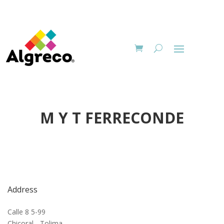
M Y T FERRECONDE
Address
Calle 8 5-99
Chicoral - Tolima