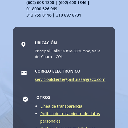
(602) 608 1300 | (602) 608 1346 |
01 8000 526 969
313 759 0116 | 310 897 8731
UBICACIÓN

Principal: Calle 16 #1A-88 Yumbo, Valle
del Cauca – COL
CORREO ELECTRÓNICO

servicioalcliente@pinturasalgreco.com
OTROS

Línea de transparencia
Política de tratamiento de datos
personales