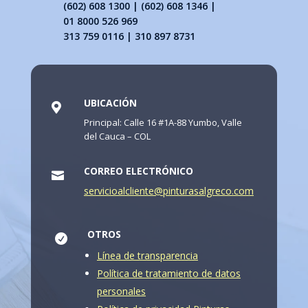
(602) 608 1300 | (602) 608 1346 |
01 8000 526 969
313 759 0116 | 310 897 8731
UBICACIÓN

Principal: Calle 16 #1A-88 Yumbo, Valle
del Cauca – COL
CORREO ELECTRÓNICO

servicioalcliente@pinturasalgreco.com
OTROS

Línea de transparencia
Política de tratamiento de datos
personales