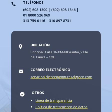
TELÉFONOS

(602) 608 1300 | (602) 608 1346 |
01 8000 526 969
313 759 0116 | 310 897 8731
UBICACIÓN

Principal: Calle 16 #1A-88 Yumbo, Valle
del Cauca – COL
CORREO ELECTRÓNICO

servicioalcliente@pinturasalgreco.com
OTROS

Línea de transparencia
Política de tratamiento de datos