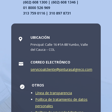
(602) 608 1300 | (602) 608 1346 |
01 8000 526 969
313 759 0116 | 310 897 8731
UBICACIÓN

Principal: Calle 16 #1A-88 Yumbo, Valle
del Cauca – COL
CORREO ELECTRÓNICO

servicioalcliente@pinturasalgreco.com
OTROS

Línea de transparencia
Política de tratamiento de datos
personales