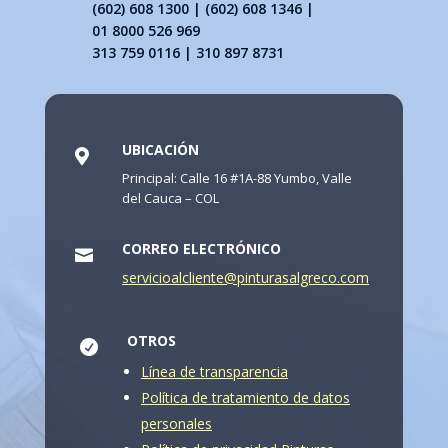
(602) 608 1300 | (602) 608 1346 |
01 8000 526 969
313 759 0116 | 310 897 8731
UBICACIÓN

Principal: Calle 16 #1A-88 Yumbo, Valle
del Cauca – COL
CORREO ELECTRÓNICO

servicioalcliente@pinturasalgreco.com
OTROS

Línea de transparencia
Política de tratamiento de datos
personales