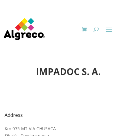
IMPADOC S. A.
Address
Km 075 MT VIA CHUSACA
Sibaté - Cundinamarca