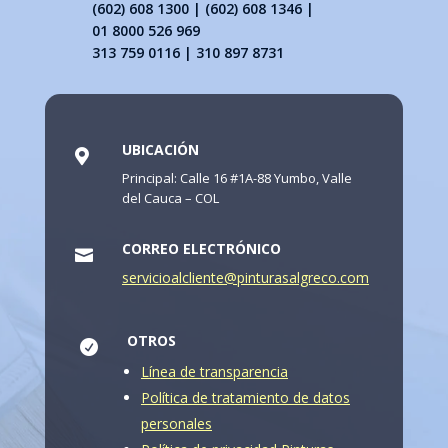
(602) 608 1300 | (602) 608 1346 |
01 8000 526 969
313 759 0116 | 310 897 8731
UBICACIÓN

Principal: Calle 16 #1A-88 Yumbo, Valle
del Cauca – COL
CORREO ELECTRÓNICO

servicioalcliente@pinturasalgreco.com
OTROS

Línea de transparencia
Política de tratamiento de datos
personales