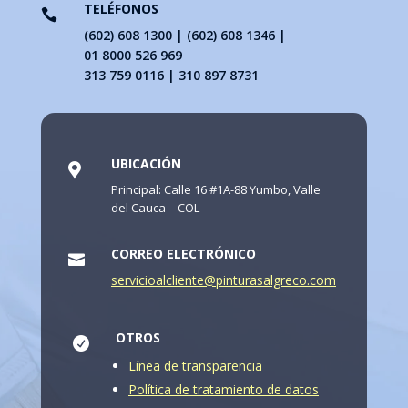
TELÉFONOS

(602) 608 1300 | (602) 608 1346 |
01 8000 526 969
313 759 0116 | 310 897 8731
UBICACIÓN

Principal: Calle 16 #1A-88 Yumbo, Valle
del Cauca – COL
CORREO ELECTRÓNICO

servicioalcliente@pinturasalgreco.com
OTROS

Línea de transparencia
Política de tratamiento de datos