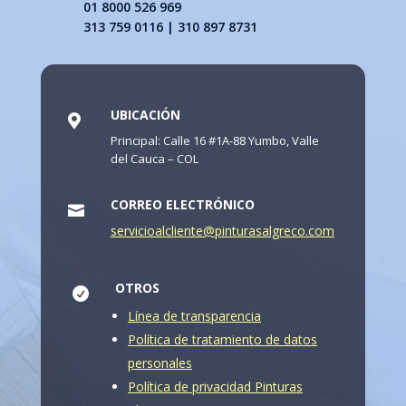
01 8000 526 969
313 759 0116 | 310 897 8731
UBICACIÓN

Principal: Calle 16 #1A-88 Yumbo, Valle
del Cauca – COL
CORREO ELECTRÓNICO

servicioalcliente@pinturasalgreco.com
OTROS

Línea de transparencia
Política de tratamiento de datos
personales
Política de privacidad Pinturas