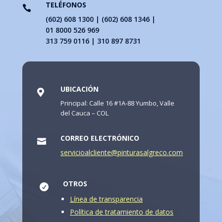
TELÉFONOS

(602) 608 1300 | (602) 608 1346 |
01 8000 526 969
313 759 0116 | 310 897 8731
UBICACIÓN

Principal: Calle 16 #1A-88 Yumbo, Valle
del Cauca – COL
CORREO ELECTRÓNICO

servicioalcliente@pinturasalgreco.com
OTROS

Línea de transparencia
Política de tratamiento de datos